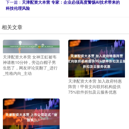
下一篇：
天津配资大本营 专家：企业必须高度警惕AI技术带来的
科技伦理风险
相关文章
天津配资大本营 女神王虹被韦
神请教10分钟，旁边白帽子男
生怒了，网友评论笑翻了_进行
_性格内向_主动
天津配资大本营 加入政府特惠
阵营！甲骨文向联邦机构提供
75%软件折扣及云服务优惠