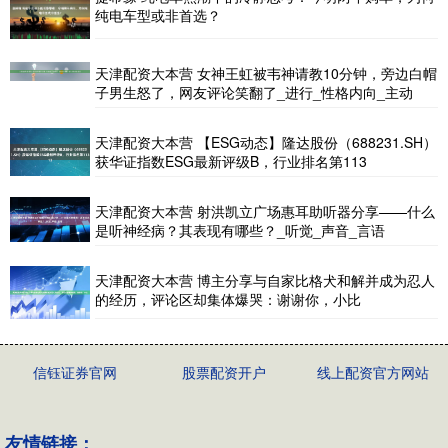
纯电车型或非首选？
天津配资大本营 女神王虹被韦神请教10分钟，旁边白帽
子男生怒了，网友评论笑翻了_进行_性格内向_主动
天津配资大本营 【ESG动态】隆达股份（688231.SH）
获华证指数ESG最新评级B，行业排名第113
天津配资大本营 射洪凯立广场惠耳助听器分享——什么
是听神经病？其表现有哪些？_听觉_声音_言语
天津配资大本营 博主分享与自家比格犬和解并成为忍人
的经历，评论区却集体爆哭：谢谢你，小比
信钰证券官网
股票配资开户
线上配资官方网站
友情链接：