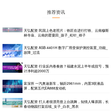
推荐资讯
天弘配资 民国上色老照片：铁匠在进行打铁、云南穆斯
林寺庙、云南的罂粟田_孩子_松针_褂子
天弘配资 ASB-4401H 数字厂用变保护测控装置_功能_
故障_过流
天弘配资 行业反内卷奏效？福建水泥上半年或扭亏，预
计净利超2000万
富深所 一汽奥迪新车，轴距2961mm，内置3联液晶
屏，配第五代EA888发动机
天弘配资 打人者很漂亮曾上台跳舞，知情人曝原因，长
春动物园打架后续_女子_白衣_黑衣