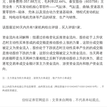
元，财务费用-357.88万元，毛利率22.44%。秦安股份（603758）主
营业务：汽车发动机核心零部件——气缸体、气缸盖、曲轴,变速器关
重零部件--箱体、壳体,以及混合动力变速器箱体、增程式发动机缸
盖、纯电动车电机壳体等产品的研发、生产与销售。
该股最近90天内共有1家机构给出评级，买入评级1家。
资金流向名词解释：指通过价格变化反推资金流向。股价处于上升状
态时主动性买单形成的成交额是推动股价上涨的力量，这部分成交额
被定义为资金流入，股价处于下跌状态时主动性卖单产生的的成交额
是推动股价下跌的力量，这部分成交额被定义为资金流出。当天两者
的差额即是当天两种力量相抵之后剩下的推动股价上升的净力。通过
逐笔交易单成交金额计算主力资金流向、游资资金流向和散户资金流
向。
注：主力资金为特大单成交，游资为大单成交，散户为中小单成交
以上内容为本站据公开信息整理，由AI算法生成（网信算备310104345710301240019号），不
构成投资建议。
信钰证券官网提示：文章来自网络，不代表本站观点。