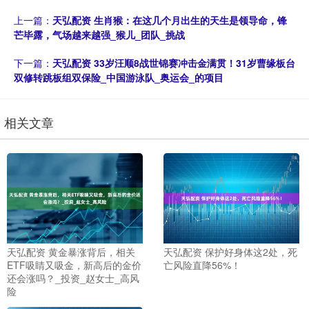
上一篇：
天弘配资 生肖猴：在这几个月出生的天生是领导命，锋
芒毕露，气场越来越强_猴儿_团队_挑战
下一篇：
天弘配资 33岁汪顺8战世锦赛冲击金满贯！31岁曹缘板台
双修转跳板组双保险_中国游泳队_奥运会_的项目
相关文章
天弘配资 黄金暴涨背后，相关
天弘配资 保护好身体这2处，死
ETF吸睛又吸金，新高后的金价
亡风险直降56%！
还会涨吗？_投资_赵女士_高风
险