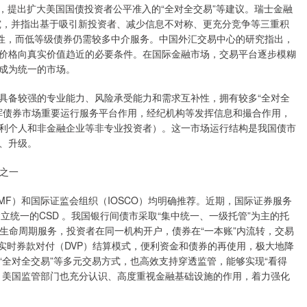
究，提出扩大美国国债投资者公平准入的“全对全交易”等建议。瑞士金融
研究，并指出基于吸引新投资者、减少信息不对称、更充分竞争等三重积
动性，而低等级债券仍需较多中介服务。中国外汇交易中心的研究指出，
价格向真实价值趋近的必要条件。在国际金融市场，交易平台逐步模糊
成为统一的市场。
备较强的专业能力、风险承受能力和需求互补性，拥有较多“全对全
发挥债券市场重要运行服务平台作用，经纪机构等发挥信息和撮合作用，
利个人和非金融企业等非专业投资者）。这一市场运行结构是我国债市
、升级。
之一
F）和国际证监会组织（IOSCO）均明确推荐。近期，国际证券服务
立统一的CSD 。我国银行间债市采取“集中统一、一级托管”为主的托
生命周期服务，投资者在同一机构开户，债券在“一本账”内流转，交易
0实时券款对付（DVP）结算模式，便利资金和债券的再使用，极大地降
全对全交易”等多元交易方式，也高效支持穿透监管，能够实现“看得
，美国监管部门也充分认识、高度重视金融基础设施的作用，着力强化