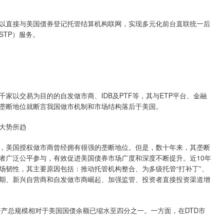
直接与美国债券登记托管结算机构联网，实现多元化前台直联统一后
TP）服务。
以交易为目的的自发做市商、IDB及PTF等，其与ETP平台、金融
垄断地位就断言我国做市机制和市场结构落后于美国。
大势所趋
美国授权做市商曾经拥有很强的垄断地位。但是，数十年来，其垄断
者广泛公平参与，有效促进美国债券市场广度和深度不断提升。近10年
场韧性，其主要原因包括：推动托管机构整合、为多级托管“打补丁”、
期、新兴自营商和自发做市商崛起、加强监管、投资者直接投资渠道增
产总规模相对于美国国债余额已缩水至四分之一。一方面，在DTD市