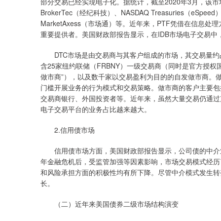
部分交易已经实现电子化。据统计，截至2020年3月，该市
BrokerTec（经纪科技）、NASDAQ Treasuries（eS
MarketAxess（市场通）等。近年来，PTF凭借在信
重要提供者。美国财政部报告显示，在IDB市场电子交易中，
DTC市场是由交易商与其客户组成的市场，其交易量约占
含25家纽约联储（FRBNY）一级交易商（同时是官方授
做市商”），以及数千家以交易盈利为目的的自发做市商。
门槛开展业务的行为模式和交易策略。做市商的客户主要包
交易商银行、外国投资者等。近年来，虽然大量交易仍通过声讯或询价平
电子交易平台的业务占比越来越大。
2.信用债市场
信用债市场方面，美国财政部报告显示，公司债的中介业务
年金融危机后，受监管加强等因素影响，市场交易模式经历
和风险承担方面的积极性均有所下降。尽管中介模式发生转
长。
（二）近年来美国债券二级市场结构演变