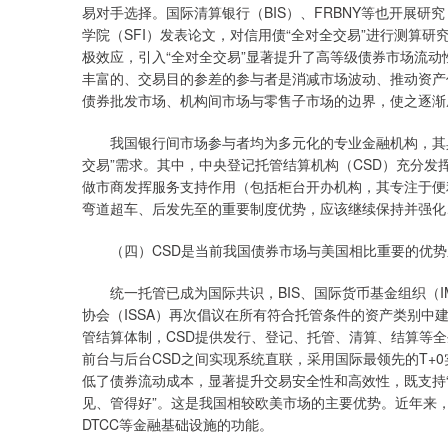
易对手选择。国际清算银行（BIS）、FRBNY等也开展研
学院（SFI）发表论文，对信用债“全对全交易”进行测算
极效应，引入“全对全交易”显著提升了高等级债券市场流
丰富的、交易目的参差的参与者是消减市场波动、推动资产
债券批发市场、机构间市场与零售子市场的边界，使之逐渐
我国银行间市场参与者均为多元化的专业金融机构，其具
交易”需求。其中，中央登记托管结算机构（CSD）充分
做市商发挥服务支持作用（包括柜台开办机构，其专注于便
弯道超车、后发先至的重要制度优势，应该继续保持并强化
（四）CSD是当前我国债券市场与美国相比重要的优势
统一托管已成为国际共识，BIS、国际货币基金组织（IM
协会（ISSA）再次倡议在所有符合托管条件的资产类别中建
管结算体制，CSD提供发行、登记、托管、清算、结算等全
前台与后台CSD之间实现系统直联，采用国际最领先的T+
低了债券流动成本，显著提升交易安全性和高效性，既支持“
见、管得好”。这是我国相较欧美市场的主要优势。近年来
DTCC等金融基础设施的功能。