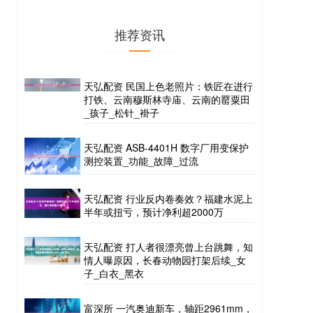
推荐资讯
天弘配资 民国上色老照片：铁匠在进行
打铁、云南穆斯林寺庙、云南的罂粟田
_孩子_松针_褂子
天弘配资 ASB-4401H 数字厂用变保护
测控装置_功能_故障_过流
天弘配资 行业反内卷奏效？福建水泥上
半年或扭亏，预计净利超2000万
天弘配资 打人者很漂亮曾上台跳舞，知
情人曝原因，长春动物园打架后续_女
子_白衣_黑衣
富深所 一汽奥迪新车，轴距2961mm，