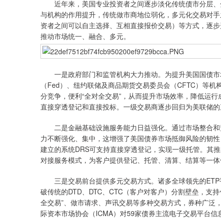
近年来，美国专业投资者之间逐步淡化传统债市分层、分
与机构的作用提升，传统做市商地位弱化，多元化交易对手之间广
资者之间可以自主选择、互相直接报价交易）等方式，逐步
推动市场统一、融合、多元。
一是政府部门和监管机构大力推动。为提升美国国债市场
（Fed）、纽约联储及商品期货交易委员会（CFTC）等
分竞争，便利“全对全交易”，从而提升市场效率，降低运行成本。
直接穿透登记和直接投标。一级交易商逐步回归为美联储的
二是金融基础设施服务能力日益强化。通过市场整合和监
力不断强化、集中，这增强了美国债券市场抵御风险的韧性，
建立的系统DRS可支持直接穿透登记，实现一级托管。其推出Spo
对接服务模式，为客户提供登记、托管、清算、结算等一体
三是交易前台提供多元交易方式。诸多全球领先的ETP平台，如M
破传统的DTD、DTC、CTC（客户对客户）分割壁垒，
全交易”、做市请求、声讯交易等多种交易方式，券种广泛
际资本市场协会（ICMA）对59家债券主流电子交易平台信