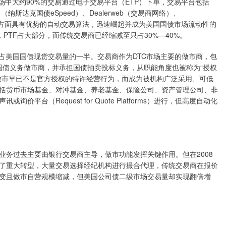
场中大约90%的交易通过电子交易平台（ETP）下单，交易平台包括
peed）（纳斯达克国债eSpeed）、Dealerweb（交易商网络）、
息处理方面具有优势的自动交易算法，迅速崛起并成为美国国债市场流动性的
PTF占大部分，而传统交易商已经缩减至只占30%—40%。
美国国债现货交易量的一半。交易商作为DTC市场主要的做市商，包
权国债义务做市商，并承担国债拍卖投标义务，从职能角度也被称为“授权
做市早已不是官方授权的特许经营行为，而成为被机构广泛采用、可低
括货币市场基金、对冲基金、养老基金、保险公司、资产管理公司、非
台（Request for Quote Platforms）进行，但高度自动化
过去主要由银行交易商主导，做市功能发挥关键作用。但在2008
了重大转型，大量交易选择经纪机构进行撮合代理，传统交易商在报价
变且做市自营规模缩减，但美国公司债二级市场交易量却实现翻倍增