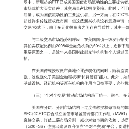
场中，新崛起的PTF已成美国国债市场流动性的主要提供
市场或扩大买卖价差，其交易量占比明显萎缩。此时，PT
易量，成为国债流动性的主要提供者。另一方面，在DTC市场上
超过许多传统授权做市商，但这些新兴机构没有意愿申请一级
交易”模式下，由于多元化投资者之间存在异质性，其中一
与二级交易市场趋势相呼应，在美国国债一级发行拍卖市场
其拍卖获配比例由2008年金融危机前的60%以上，逐步下
重要原因之一，是近年来美国财政部允许机构和个人通过国库自动拍
拍。
在美国传统授权做市商地位逐步弱化的同时，随着监管政
强，这也强化了美国金融霸权和“长臂管辖”能力。此外，
基础设施、经纪机构等新兴机构的作用也日益重要，这些机
（三）“全对全交易”推动市场结构趋于统一、融合、多
美国在分层、分割市场结构下过度依赖授权做市商的弊端引
SEC和CFTC联合成立国债市场监管跨部门工作组（IAW
直接交易，打破二层市场分割，减少对做市商的依赖，以提
（G20FSB）也提出建设政府债券“全对全交易”平台，