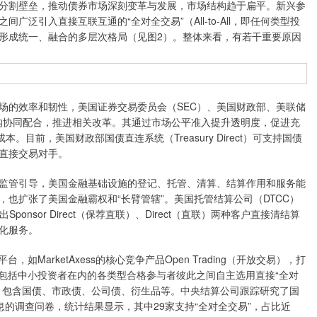
割壁垒，推动债券市场深刻变革与发展，市场结构趋于扁平。新兴参
泛引入直接互联互通的“全对全交易”（All-to-All，即任何类型投
形成统一、融合的多层次格局（见图2）。整体来看，有若干重要原因
的效率和韧性，美国证券交易委员会（SEC）、美国财政部、美联储
机构协同配合，推进相关改革。其通过市场公平准入提升透明度，促进充
目前，美国财政部国债直连系统（Treasury Direct）可支持国债
直接交易对手。
管引导，美国金融基础设施的登记、托管、清算、结算作用和服务能
也扩张了美国金融霸权和“长臂管辖”。美国托管结算公司（DTCC）
nsor Direct（保荐直联）、Direct（直联）两种客户直接清结算
化服务。
arketAxess的核心竞争产品Open Trading（开放交易），打
支持包括中小投资者在内的各类型合格参与者彼此之间自主选用直接“全对
，包含国债、市政债、公司债、衍生品等。中央结算公司跟踪研究了国
息的调查问卷，统计结果显示，其中29家支持“全对全交易”，占比近