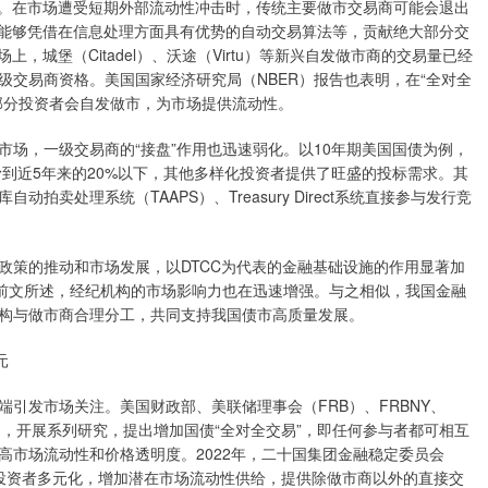
者。在市场遭受短期外部流动性冲击时，传统主要做市交易商可能会退出
F能够凭借在信息处理方面具有优势的自动交易算法等，贡献绝大部分交
，城堡（Citadel）、沃途（Virtu）等新兴自发做市商的交易量已经
交易商资格。美国国家经济研究局（NBER）报告也表明，在“全对全
部分投资者会自发做市，为市场提供流动性。
，一级交易商的“接盘”作用也迅速弱化。以10年期美国国债为例，
滑到近5年来的20%以下，其他多样化投资者提供了旺盛的投标需求。其
卖处理系统（TAAPS）、Treasury Direct系统直接参与发行竞
策的推动和市场发展，以DTCC为代表的金融基础设施的作用显著加
如前文所述，经纪机构的市场影响力也在迅速增强。与之相似，我国金融
构与做市商合理分工，共同支持我国债市高质量发展。
元
发市场关注。美国财政部、美联储理事会（FRB）、FRBNY、
G），开展系列研究，提出增加国债“全对全交易”，即任何参与者都可相互
高市场流动性和价格透明度。2022年，二十国集团金融稳定委员会
促进投资者多元化，增加潜在市场流动性供给，提供除做市商以外的直接交