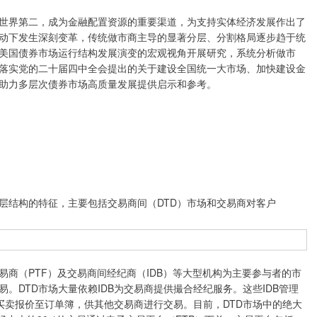
界第二，成为金融配置资源的重要渠道，为支持实体经济发展作出了
动下发生深刻变革，传统做市商主导的显著分层、分割格局逐步趋于统
美国债券市场运行结构发展演变的宏观视角开展研究，系统分析做市
落实党的二十届四中全会提出的关于建设全国统一大市场、加快建设金
助力多层次债券市场高质量发展提供启示和参考。
结构的特征，主要包括交易商间（DTD）市场和交易商对客户
易商（PTF）及交易商间经纪商（IDB）等大型机构为主要参与者的市
。DTD市场大量依赖IDB为交易商提供撮合经纪服务。这些IDB管理
买卖报价至订单簿，供其他交易商进行交易。目前，DTD市场中的绝大