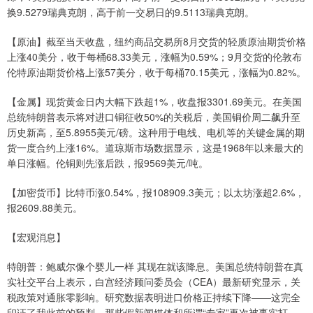
换9.5279瑞典克朗，高于前一交易日的9.5113瑞典克朗。
【原油】截至当天收盘，纽约商品交易所8月交货的轻质原油期货价格
上涨40美分，收于每桶68.33美元，涨幅为0.59%；9月交货的伦敦布
伦特原油期货价格上涨57美分，收于每桶70.15美元，涨幅为0.82%。
【金属】现货黄金日内大幅下跌超1%，收盘报3301.69美元。在美国
总统特朗普表示将对进口铜征收50%的关税后，美国铜价周二飙升至
历史新高，至5.8955美元/磅。这种用于电线、电机等的关键金属的期
货一度合约上涨16%。道琼斯市场数据显示，这是1968年以来最大的
单日涨幅。伦铜则先涨后跌，报9569美元/吨。
【加密货币】比特币涨0.54%，报108909.3美元；以太坊涨超2.6%，
报2609.88美元。
【宏观消息】
特朗普：鲍威尔像个婴儿一样 其现在就该降息。美国总统特朗普在真
实社交平台上表示，白宫经济顾问委员会（CEA）最新研究显示，关
税政策对通胀零影响。研究数据表明进口价格正持续下降——这完全
印证了我此前的预判。那些假新闻媒体和所谓“专家”再次被事实打