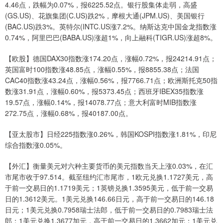
4.46点，跌幅为0.07%，报6225.52点。银行股集体走弱，高盛
(GS.US)、花旗集团(C.US)跌2%，摩根大通(JPM.US)、美国银行
(BAC.US)跌3%。英特尔(INTC.US涨7.2%。纳斯达克中国金龙指数涨
0.74%，阿里巴巴(BABA.US)涨超1%，向上融科(TIGR.US)涨超8%。
【欧股】德国DAX30指数涨174.20点，涨幅0.72%，报24214.91点；
英国富时100指数涨48.85点，涨幅0.55%，报8855.38点；法国
CAC40指数涨43.24点，涨幅0.56%，报7766.71点；欧洲斯托克50指
数涨31.91点，涨幅0.60%，报5373.45点；西班牙IBEX35指数涨
19.57点，涨幅0.14%，报14078.77点；意大利富时MIB指数涨
272.75点，涨幅0.68%，报40187.00点。
【亚太股市】日经225指数涨0.26%，韩国KOSPI指数涨1.81%，印尼
综合指数涨0.05%。
【外汇】衡量美元对六种主要货币的美元指数当天上涨0.03%，在汇
市尾市收于97.514。截至纽约汇市尾市，1欧元兑换1.1727美元，高
于前一交易日的1.1719美元；1英镑兑换1.3595美元，低于前一交易
日的1.3612美元。1美元兑换146.66日元，高于前一交易日的146.18
日元；1美元兑换0.7958瑞士法郎，低于前一交易日的0.7983瑞士法
郎；1美元兑换1.3677加元，高于前一交易日的1.3662加元；1美元兑