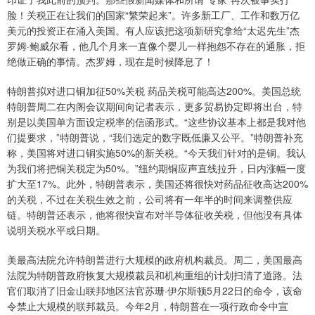
脸！关税正在让我们的国家“繁荣起来”。许多新工厂、工作和数万亿
美元的投资正在涌入美国。有人应该把这项新研究拿给“太迟先生”杰
罗姆·鲍威尔看，他几个月来一直像个婴儿一样抱怨不存在的通胀，拒
绝做正确的事情。杰罗姆，现在是时候降息了！
特朗普拟对进口铜加征50%关税 药品关税可能高达200%。美国总统
特朗普周二在内阁会议期间向记者表示，更多贸易协定即将出台，特
别是以美国单方面设定税率的信函形式。“这些协议基本上都是我对他
们提要求，”特朗普说，“我们选定的数字既低廉又公平。”特朗普补充
称，美国将对进口铜实施50%的新关税。“今天我们针对的是铜。我认
为我们将把铜关税定为50%。”纽约期铜应声直线拉升，日内涨幅一度
扩大至17%。此外，特朗普表示，美国还将很快对药品征收高达200%
的关税，不过在关税生效之前，公司将有一年半的时间来调整供应
链。特朗普还表示，他将很快宣布对半导体征收关税，但他没有具体
说明关税水平或日期。
美最高法院允许特朗普进行大规模的政府机构裁员。周二，美国最高
法院为特朗普政府恢复大规模裁员和机构重组的计划扫清了道路。法
官们取消了旧金山联邦地区法官苏珊·伊尔斯顿5月22日的命令，该命
令禁止大规模的联邦裁员。今年2月，特朗普在一项行政命令中宣