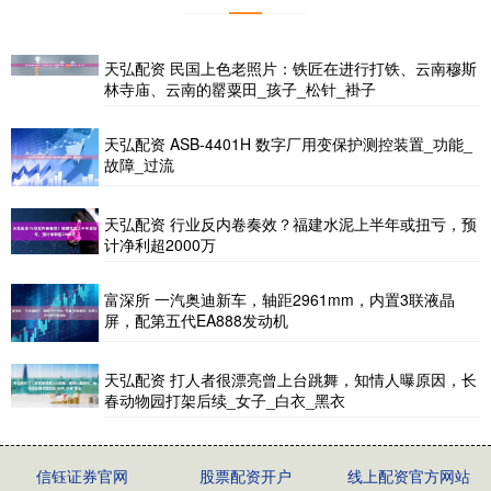
天弘配资 民国上色老照片：铁匠在进行打铁、云南穆斯
林寺庙、云南的罂粟田_孩子_松针_褂子
天弘配资 ASB-4401H 数字厂用变保护测控装置_功能_
故障_过流
天弘配资 行业反内卷奏效？福建水泥上半年或扭亏，预
计净利超2000万
富深所 一汽奥迪新车，轴距2961mm，内置3联液晶
屏，配第五代EA888发动机
天弘配资 打人者很漂亮曾上台跳舞，知情人曝原因，长
春动物园打架后续_女子_白衣_黑衣
信钰证券官网
股票配资开户
线上配资官方网站