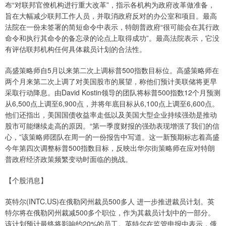
布“对联邦官僚机构进行重大改革”，指示各机构为政府改革做准备，
旨在大幅减少联邦工作人员，并取消政府反对的办公室和项目。最高
法院在一份未签署的简短命令中表示，特朗普政府“很可能会在其行政
命令和执行其命令的备忘录的论点上取得成功”。最高法院表示，它没
有评估联邦机构任何具体裁员计划的合法性。
高盛策略师自5月以来第二次上调标普500指数目标位。高盛策略师在
两个月来第二次上调了对美国股市的展望，称他们预计美联储将更早
采取行动降息。由David Kostin领导的团队将标普500指数12个月预测
从6,500点上调至6,900点，并将年底目标从6,100点上调至6,600点。
他们还指出，美国国债收益率走低以及美国大型企业持续强劲是推动
股市可能继续走高的原因。“第一季度财报的强劲表现增强了我们的信
心，”该策略师团队在周一的一份报告中写道。这一新预期标志着高盛
今年第四次调整标普500指数目标，反映出华尔街策略师在应对特朗
普政府经济政策频繁变动时面临的挑战。
【个股消息】
英特尔(INTC.US)在俄勒冈州裁员500多人 进一步推进裁员计划。英
特尔将在俄勒冈州裁减500多个职位，作为其裁员计划中的一部分。
该计划预计最终将影响约20%的员工。英特尔在监管申报中表示，俄