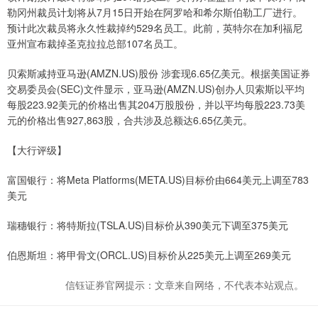
勒冈州裁员计划将从7月15日开始在阿罗哈和希尔斯伯勒工厂进行。
预计此次裁员将永久性裁掉约529名员工。此前，英特尔在加利福尼
亚州宣布裁掉圣克拉拉总部107名员工。
贝索斯减持亚马逊(AMZN.US)股份 涉套现6.65亿美元。根据美国证券
交易委员会(SEC)文件显示，亚马逊(AMZN.US)创办人贝索斯以平均
每股223.92美元的价格出售其204万股股份，并以平均每股223.73美
元的价格出售927,863股，合共涉及总额达6.65亿美元。
【大行评级】
富国银行：将Meta Platforms(META.US)目标价由664美元上调至783
美元
瑞穗银行：将特斯拉(TSLA.US)目标价从390美元下调至375美元
伯恩斯坦：将甲骨文(ORCL.US)目标价从225美元上调至269美元
信钰证券官网提示：文章来自网络，不代表本站观点。