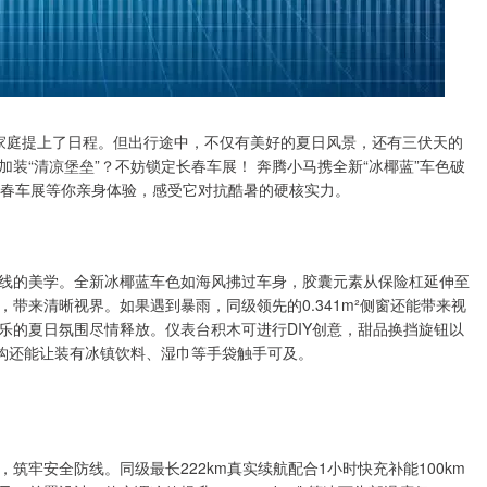
家庭提上了日程。但出行途中，不仅有美好的夏日风景，还有三伏天的
装“清凉堡垒”？不妨锁定长春车展！ 奔腾小马携全新“冰椰蓝”车色破
长春车展等你亲身体验，感受它对抗酷暑的硬核实力。
线的美学。全新冰椰蓝车色如海风拂过车身，胶囊元素从保险杠延伸至
带来清晰视界。如果遇到暴雨，同级领先的0.341m²侧窗还能带来视
乐的夏日氛围尽情释放。仪表台积木可进行DIY创意，甜品换挡旋钮以
挂钩还能让装有冰镇饮料、湿巾等手袋触手可及。
牢安全防线。同级最长222km真实续航配合1小时快充补能100km