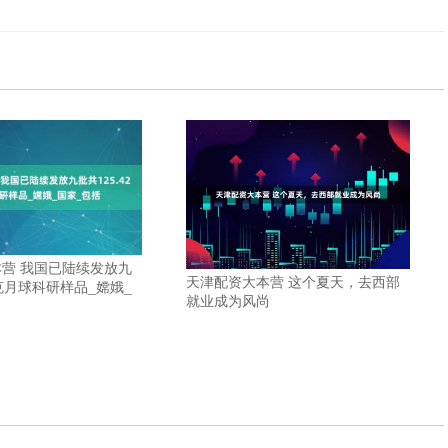
营 我国已陆续发放九
天津配资大本营 这个夏天，去西部
2克月球科研样品_嫦娥_
就业成为风尚