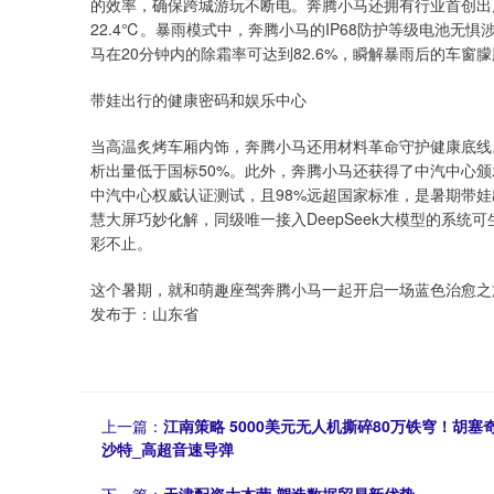
的效率，确保跨城游玩不断电。奔腾小马还拥有行业首创出风
22.4℃。暴雨模式中，奔腾小马的IP68防护等级电池无惧
马在20分钟内的除霜率可达到82.6%，瞬解暴雨后的车窗
带娃出行的健康密码和娱乐中心
当高温炙烤车厢内饰，奔腾小马还用材料革命守护健康底线。
析出量低于国标50%。此外，奔腾小马还获得了中汽中心颁
中汽中心权威认证测试，且98%远超国家标准，是暑期带娃出
慧大屏巧妙化解，同级唯一接入DeepSeek大模型的系统
彩不止。
这个暑期，就和萌趣座驾奔腾小马一起开启一场蓝色治愈之
发布于：山东省
上一篇：
江南策略 5000美元无人机撕碎80万铁穹！胡
沙特_高超音速导弹