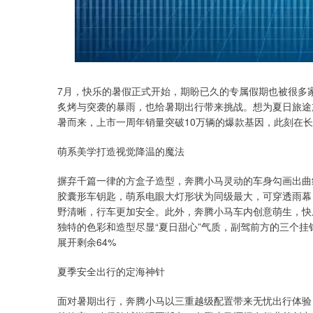
7月，快乐的暑假正式开始，期盼已久的专属假期也被很多
炙烤与突袭的暴雨，也给暑期出行带来挑战。想为夏日旅途加
暑而来，上市一周年销量突破10万辆的爆款基因，此刻在
萌系美学打造视觉降温的魔法
摒弃千篇一律的方盒子造型，奔腾小马灵动的车身勾画出曲
胶囊形车钥匙，萌系电眼大灯形状为同级最大，可穿透雨幕，
野清晰，行车更加安全。此外，奔腾小马车内创意萌生，快
独特的色彩和造型尽显“夏日甜心”气质，副驾前方的三个
展开剩余64%
夏季安全出行的定海神针
面对暑期出行，奔腾小马以三重越级配置带来无忧出行体验，筑