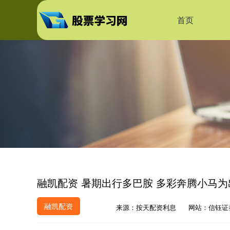
首页
融凯配资 暑期出行多巴胺 多彩奔腾小马为
融凯配资
来源：按天配资利息
网站：信钰证