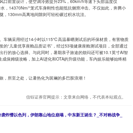
口前置设计，使空调冷效提升23%，60km/h等速下头部温度仅
涉水，14370Nm/°笼式车身刚性也能抵抗侧滑冲击。不仅如此，奔腾小
朦胧，130mm高离地间隙则可轻松碾过积水坑洼。
车辆采用经过14小时以115℃高温暴晒测试后的环保材质，有害物质
发的“儿童优享座舱品质证书”，经过53项健康座舱测试项目，全部通过
行的放心选择。与此同时，暑期亲子旅途的烦闷还可被10.1英寸AI智
可生成保姆级攻略，加上AI进化和OTA的升级功能，车内娱乐能够始终精
旅，所至之处，让暑热化为斑斓的多巴胺浪潮！
信钰证券官网提示：文章来自网络，不代表本站观点。
塞奇袭炸懵以色列，伊朗靠山地位崩塌，中东新王诞生？_不对称战争_