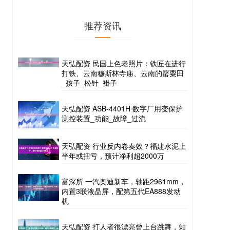
推荐资讯
天弘配资 民国上色老照片：铁匠在进行
打铁、云南穆斯林寺庙、云南的罂粟田
_孩子_松针_褂子
天弘配资 ASB-4401H 数字厂用变保护
测控装置_功能_故障_过流
天弘配资 行业反内卷奏效？福建水泥上
半年或扭亏，预计净利超2000万
富深所 一汽奥迪新车，轴距2961mm，
内置3联液晶屏，配第五代EA888发动
机
天弘配资 打人者很漂亮曾上台跳舞，知