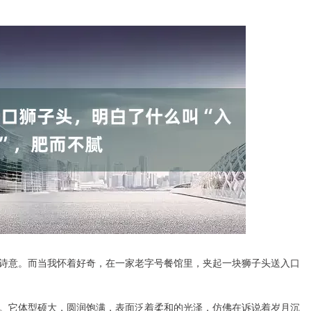
诗意。而当我怀着好奇，在一家老字号餐馆里，夹起一块狮子头送入口
。它体型硕大，圆润饱满，表面泛着柔和的光泽，仿佛在诉说着岁月沉