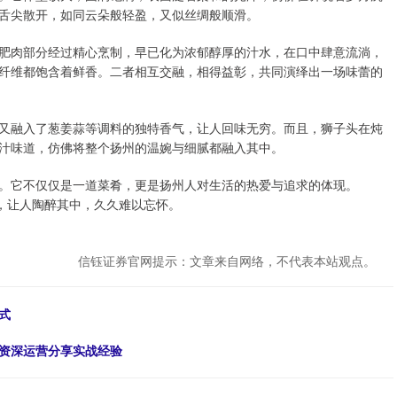
舌尖散开，如同云朵般轻盈，又似丝绸般顺滑。
肥肉部分经过精心烹制，早已化为浓郁醇厚的汁水，在口中肆意流淌，
纤维都饱含着鲜香。二者相互交融，相得益彰，共同演绎出一场味蕾的
又融入了葱姜蒜等调料的独特香气，让人回味无穷。而且，狮子头在炖
汁味道，仿佛将整个扬州的温婉与细腻都融入其中。
。它不仅仅是一道菜肴，更是扬州人对生活的热爱与追求的体现。
般，让人陶醉其中，久久难以忘怀。
信钰证券官网提示：文章来自网络，不代表本站观点。
式
？资深运营分享实战经验