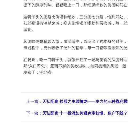
淀下的醇厚韵味。轻轻咬上一口，那细腻绵软的质感瞬间在
这狮子头的肥瘦比例堪称绝妙，三分肥七分瘦，恰到好处。
却丝毫没有油腻之感；瘦肉则增添了嚼劲和层次感，每一丝
盛宴。
其调味更是精妙入微，咸淡适中，既突出了肉本身的鲜美，
煮过程中，充分吸收了汤汁的精华，每一口都带着浓郁的汤
在扬州，吃一口狮子头，就像开启了一场与美食的深度对话
那“入口即化”、肥而不腻的美妙滋味，如同扬州的风景一
发布于：湖北省
上一篇：
天弘配资 炒股之主线擒龙——主力的三种盈利模
下一篇：
天弘配资 十一投流如何避免审核慢、账户下线