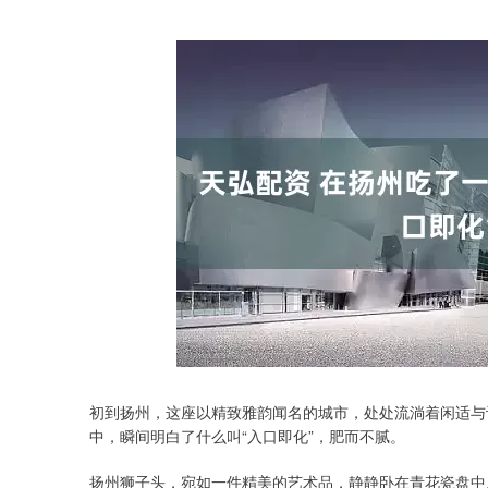
初到扬州，这座以精致雅韵闻名的城市，处处流淌着闲适与
中，瞬间明白了什么叫“入口即化”，肥而不腻。
扬州狮子头，宛如一件精美的艺术品，静静卧在青花瓷盘中