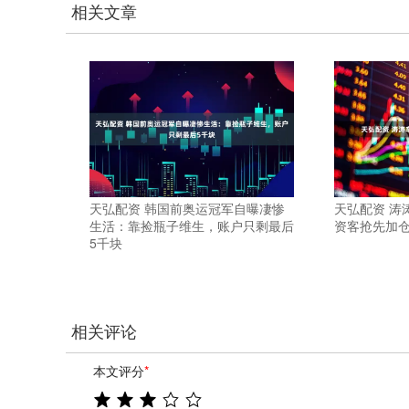
相关文章
天弘配资 韩国前奥运冠军自曝凄惨
天弘配资 涛
生活：靠捡瓶子维生，账户只剩最后
资客抢先加
5千块
相关评论
本文评分
*