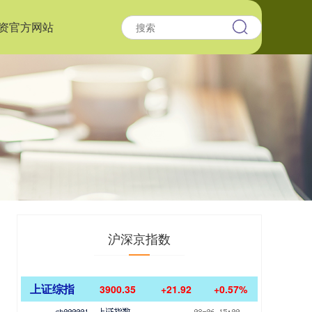
资官方网站
沪深京指数
上证综指
3900.35
+21.92
+0.57%